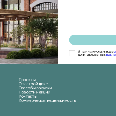
Я принимаю условия и даю
с
целях, определенных
полити
Проекты
О застройщике
Способы покупки
Новости и акции
Контакты
Коммерческая недвижимость