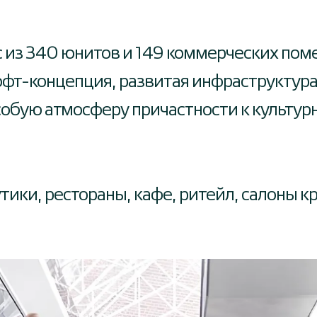
 из 340 юнитов и 149 коммерческих пом
офт-концепция, развитая инфраструктура
собую атмосферу причастности к культу
тики, рестораны, кафе, ритейл, салоны к