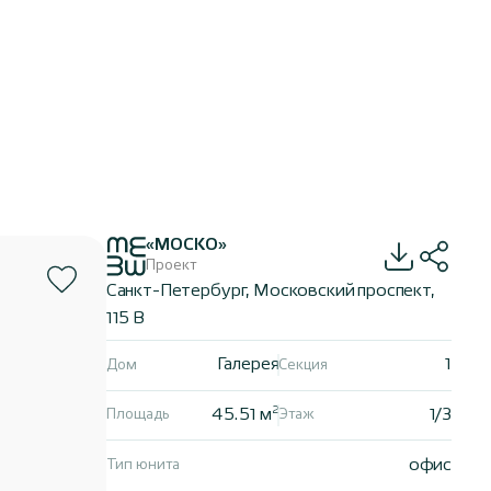
«МОСКО»
Проект
Санкт-Петербург, Московский проспект,
115 В
Галерея
1
Дом
Секция
2
45.51 м
1/3
Площадь
Этаж
офис
Тип юнита