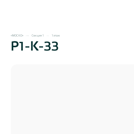
«МОСКО»
Секция 1
1 этаж
Р1-К-33