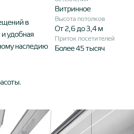
Витринное
Высота потолков
ещений в
От 2,6 до 3,4 м
 и удобная
Приток посетителей
рному наследию
Более 45 тысяч
расоты.