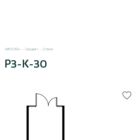
«МОСКО»
Секция 1
3 этаж
Р3-К-30