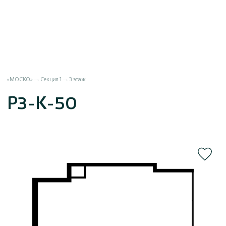
«МОСКО»
Секция 1
3 этаж
Р3-К-50