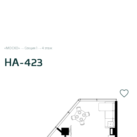
«МОСКО»
Секция 1
4 этаж
НА-423