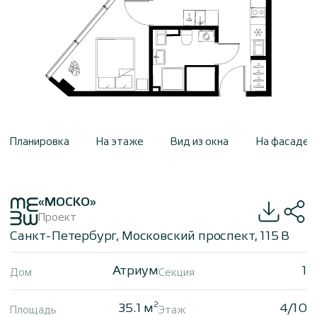
Планировка
На этаже
Вид из окна
На фасаде
«МОСКО»
Проект
Санкт-Петербург, Московский проспект, 115 В
Атриум
1
Дом
Секция
2
35.1 м
4/10
Площадь
Этаж