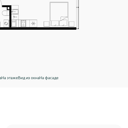
а
На этаже
Вид из окна
На фасаде