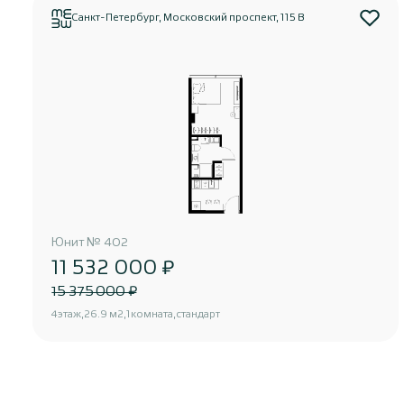
Санкт-Петербург, Московский проспект, 115 В
Юнит
№
402
11 532 000 ₽
15 375 000 ₽
4
этаж
26.9 м2
1
комната
стандарт