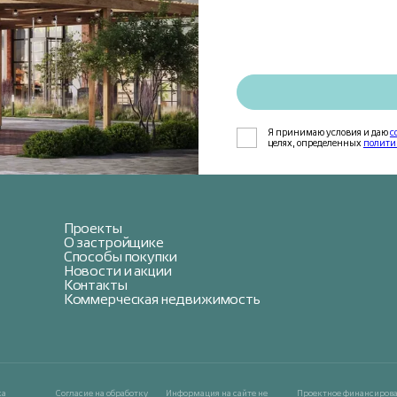
Я принимаю условия и даю
с
целях, определенных
полити
Проекты
О застройщике
Способы покупки
Новости и акции
Контакты
Коммерческая недвижимость
ка
Согласие на обработку
Информация на сайте не
Проектное финансирова