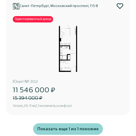
Санкт-Петербург, Московский проспект, 115 В
Гарантированный доход
Юнит
№
302
11 546 000 ₽
15 394 000 ₽
3
этаж
26.9 м2
1к
комната
комфорт
Показать еще
1
из
1
похожих