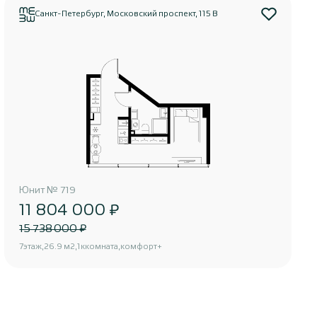
Санкт-Петербург, Московский проспект, 115 В
Юнит
№
719
11 804 000 ₽
15 738 000 ₽
7
этаж
26.9 м2
1к
комната
комфорт+