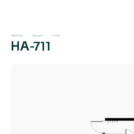
«МОСКО»
Секция 1
7 этаж
НА-711