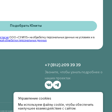
Подобрать Юниты
огласие
ООО «СЗ М115» на обработку персональных данных на условиях и в
кой обработки персональных данных
+7 (812) 209 39 39
Звоните, чтобы узнать подробнее о
наших проектах
Управление cookies
Мы используем файлы cookie, чтобы обеспечить
наилучшее взаимодействие с сайтом.
ние осуществляет ПАО Сбербанк. Генеральная лицензия Банка России на