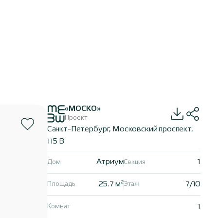
«МОСКО»
Проект
Санкт-Петербург, Московский проспект,
115 В
Атриум
1
Дом
Секция
2
25.7 м
7/10
Площадь
Этаж
1
Комнат