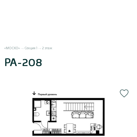
«МОСКО»
Секция 1
2 этаж
РА-208