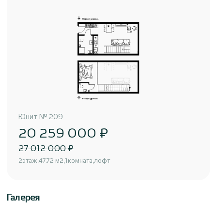
Юнит
№
209
20 259 000 ₽
27 012 000 ₽
2
этаж
47.72 м2
1
комната
лофт
Галерея