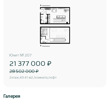
Юнит
№
207
21 377 000 ₽
28 502 000 ₽
2
этаж
49.41 м2
1
комната
лофт
Галерея